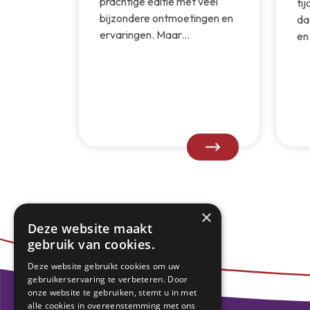
prachtige editie met veel
tij
bijzondere ontmoetingen en
da
ervaringen. Maar...
en
×
Deze website maakt
gebruik van cookies.
Deze website gebruikt cookies om uw
gebruikerservaring te verbeteren. Door
onze website te gebruiken, stemt u in met
alle cookies in overeenstemming met ons