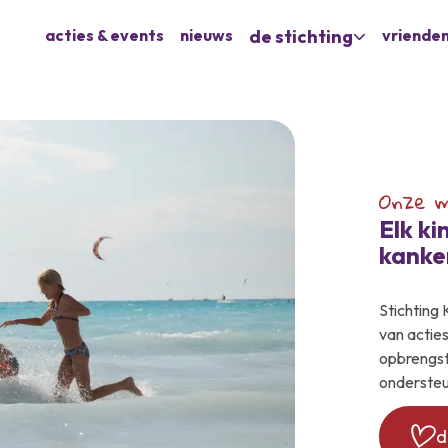
acties & events
nieuws
de stichting
vrienden
Onze m
Elk ki
kanke
Stichting 
van actie
opbrengst
ondersteu
d