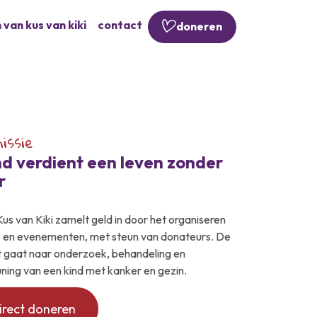
 van kus van kiki
contact
doneren
issie
nd verdient een leven zonder
r
Kus van Kiki zamelt geld in door het organiseren
s en evenementen, met steun van donateurs. De
 gaat naar onderzoek, behandeling en
ning van een kind met kanker en gezin.
irect doneren