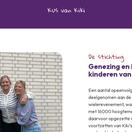
Kus van Kiki
De stichting
Genezing en 
kinderen van
Een aantal opeenvolge
deelgenomen aan de Gi
wielerevenement, waa
met 16000 hoogtemete
daarvoor opgezette ac
voortzetten van Kiki’