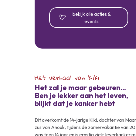
bekijk alle acties &
events
 2025 van team Kus van Kiki
.000,= op voor KiKa!
Het verhaal van Kiki
Het zal je maar gebeuren...
Ben je lekker aan het leven,
blijkt dat je kanker hebt
Dit overkomt de 14-jarige Kiki, dochter van Maa
meer informatie
zus van Anouk, tijdens de zomervakantie van 2019
was toen 14 jaar en is ernstig ziek; leverkanker m