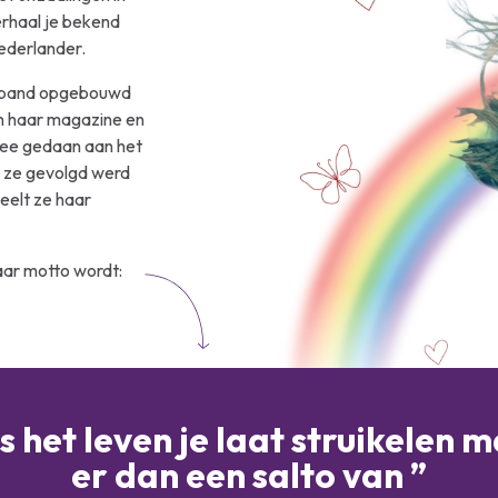
erhaal je bekend
Nederlander.
le band opgebouwd
n haar magazine en
 mee gedaan aan het
n ze gevolgd werd
eelt ze haar
Haar motto wordt:
s het leven je laat struikelen 
er dan een salto van