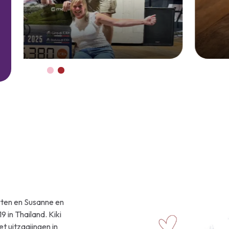
Kiwanis Golfdag bren
23 augustus 2025
rten en Susanne en
 in Thailand. Kiki
et uitzaaiingen in