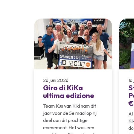
26 juni 2026
16
Giro di KiKa
S
ultima edizione
P
€
Team Kus van Kiki nam dit
jaar voor de 5e maal op rij
Al
deel aan dit prachtige
Ki
evenement. Het was een
do