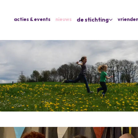
acties & events
nieuws
de stichting
vrienden