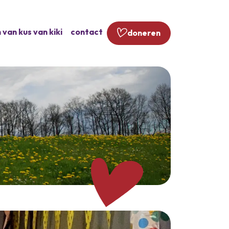
 van kus van kiki
contact
doneren