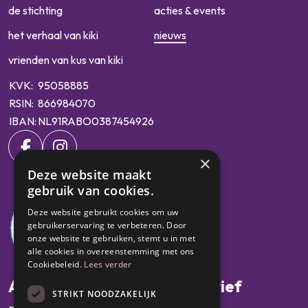
de stichting
acties & events
het verhaal van kiki
nieuws
vrienden van kus van kiki
KVK:
95058885
RSIN:
866984070
IBAN:
NL91RABO0387454926
×
Deze website maakt
gebruik van cookies.
Deze website gebruikt cookies om uw
gebruikerservaring te verbeteren. Door
onze website te gebruiken, stemt u in met
alle cookies in overeenstemming met ons
Cookiebeleid.
Lees verder
Abonneer op onze nieuwsbrief
STRIKT NOODZAKELIJK